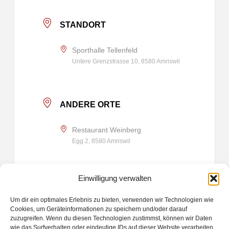
STANDORT
Sporthalle Tellenfeld
Untere Grenzstrasse 10, 8580 Amriswil
ANDERE ORTE
Restaurant Weinberg
Egg 2, 8580 Amriswil
Einwilligung verwalten
KATEGORIE
Um dir ein optimales Erlebnis zu bieten, verwenden wir Technologien wie
Turnstunde
Cookies, um Geräteinformationen zu speichern und/oder darauf
zuzugreifen. Wenn du diesen Technologien zustimmst, können wir Daten
wie das Surfverhalten oder eindeutige IDs auf dieser Website verarbeiten.